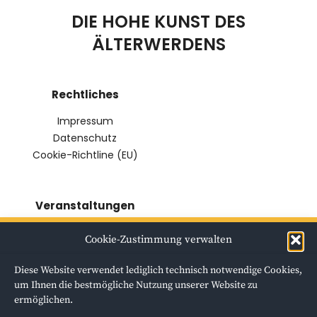
DIE HOHE KUNST DES
ÄLTERWERDENS
Rechtliches
Impressum
Datenschutz
Cookie-Richtline (EU)
Veranstaltungen
VERANSTALTUNG 1
Cookie-Zustimmung verwalten
VERANSTALTUNG 2
(PODIUMSGESPRÄCH)
Diese Website verwendet lediglich technisch notwendige Cookies,
VERANSTALTUNG 3
um Ihnen die bestmögliche Nutzung unserer Website zu
(VORTRAG)
ermöglichen.