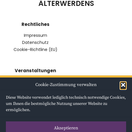
ÄLTERWERDENS
Rechtliches
Impressum
Datenschutz
Cookie-Richtline (EU)
Veranstaltungen
VERANSTALTUNG 1
Cookie-Zustimmung verwalten
VERANSTALTUNG 2
(PODIUMSGESPRÄCH)
Diese Website verwendet lediglich technisch notwendige Cookies,
VERANSTALTUNG 3
um Ihnen die bestmögliche Nutzung unserer Website zu
(VORTRAG)
ermöglichen.
VERANSTALTUNG 4 (INFO-
UND THEATERABEND)
Akzeptieren
FRÜHERE